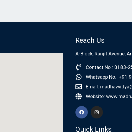
Reach Us
A-Block, Ranjit Avenue, A
Contact No.: 0183-
Whatsapp No.: +91
Email: madhavvidya
Website: www.madha
Quick Links