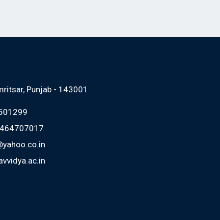
mritsar, Punjab - 143001
2501299
 9464707017
@yahoo.co.in
vvidya.ac.in