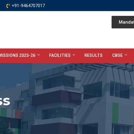
+91-9464707017
Mandat
ISSIONS 2025-26
FACILITIES
RESULTS
CBSE
ss