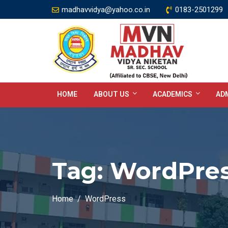
madhavvidya@yahoo.co.in
0183-2501299
HOME
ABOUT US
ACADEMICS
ADM
Tag:
WordPre
Home
WordPress