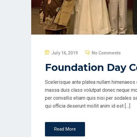
July 16, 2019
No Comments
Foundation Day C
Scelerisque ante platea nullam himenaeos q
massa duis class volutpat donec neque mol
per convallis etiam quis nisi per sodales s
qui officia deserunt mollit anim id est […]
Read More