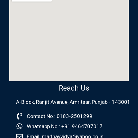
Reach Us
A-Block, Ranjit Avenue, Amritsar, Punjab - 143001
Contact No.: 0183-2501299
Whatsapp No.: +91 9464707017
Email: madhavvidya@yahoo.co.in