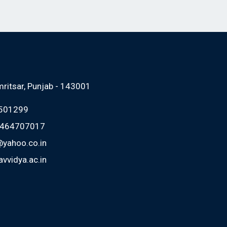
mritsar, Punjab - 143001
2501299
 9464707017
@yahoo.co.in
vvidya.ac.in