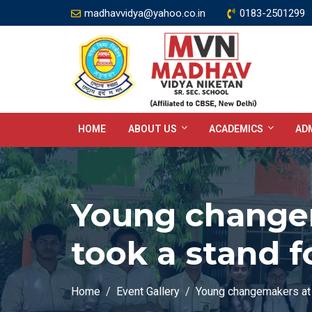
madhavvidya@yahoo.co.in
0183-2501299
HOME
ABOUT US
ACADEMICS
ADM
Young change
took a stand f
Home
Event Gallery
Young changemakers at 