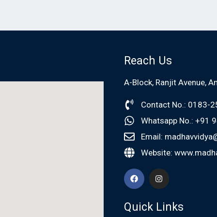
Reach Us
A-Block, Ranjit Avenue, A
Contact No.: 0183-
Whatsapp No.: +91
Email: madhavvidya
Website: www.madha
Quick Links